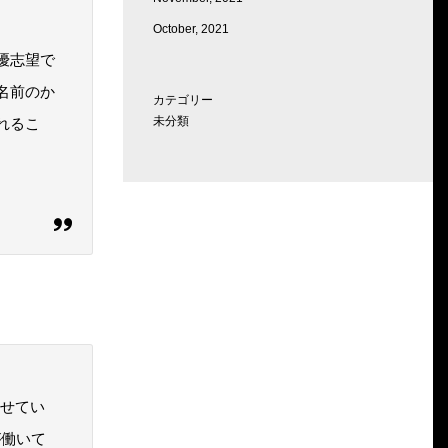
October, 2021
優志望で
名前のか
カテゴリー
未分類
れるこ
させてい
が働いて