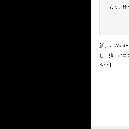
おり、様
新しく Word
し、独自のコ
さい !