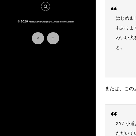
はじめま
© 2026
Matsukawa Group @ Kumamoto University
もありま
わいい犬
と。
または、この
XYZ 
ただいて